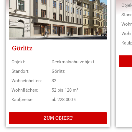
Objek
Stand
Wohn
Wohn
Kaufp
Görlitz
Objekt:
Denkmalschutzobjekt
Standort:
Görlitz
Wohneinheiten:
32
Wohnflächen:
52 bis 128 m²
Kaufpreise:
ab 228.000 €
ZUM OBJEKT